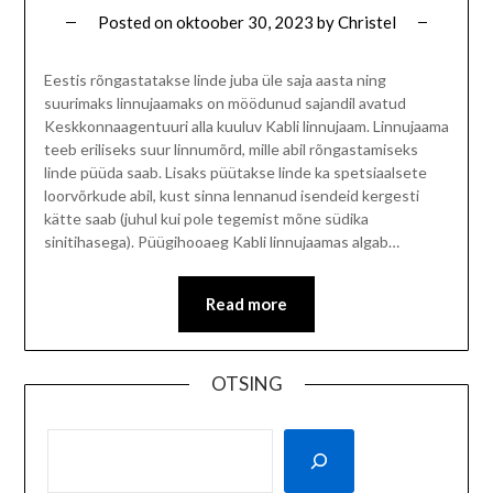
Posted on
oktoober 30, 2023
by
Christel
Eestis rõngastatakse linde juba üle saja aasta ning
suurimaks linnujaamaks on möödunud sajandil avatud
Keskkonnaagentuuri alla kuuluv Kabli linnujaam. Linnujaama
teeb eriliseks suur linnumõrd, mille abil rõngastamiseks
linde püüda saab. Lisaks püütakse linde ka spetsiaalsete
loorvõrkude abil, kust sinna lennanud isendeid kergesti
kätte saab (juhul kui pole tegemist mõne südika
sinitihasega). Püügihooaeg Kabli linnujaamas algab…
Read more
OTSING