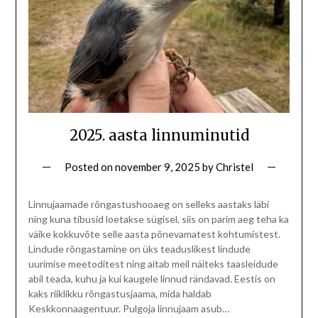
2025. aasta linnuminutid
Posted on
november 9, 2025
by
Christel
Linnujaamade rõngastushooaeg on selleks aastaks läbi
ning kuna tibusid loetakse sügisel, siis on parim aeg teha ka
väike kokkuvõte selle aasta põnevamatest kohtumistest.
Lindude rõngastamine on üks teaduslikest lindude
uurimise meetoditest ning aitab meil näiteks taasleidude
abil teada, kuhu ja kui kaugele linnud rändavad. Eestis on
kaks riiklikku rõngastusjaama, mida haldab
Keskkonnaagentuur. Pulgoja linnujaam asub…