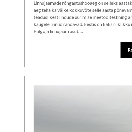
Linnujaamade rõngastushooaeg on selleks aastaks l
aeg teha ka väike kokkuvõte selle aasta põneva
teaduslikest lindude uurimise meetoditest ning ait
kaugele linnud rändavad. Eestis on kaks riiklik
Pulgoja linnujaam asub…
R