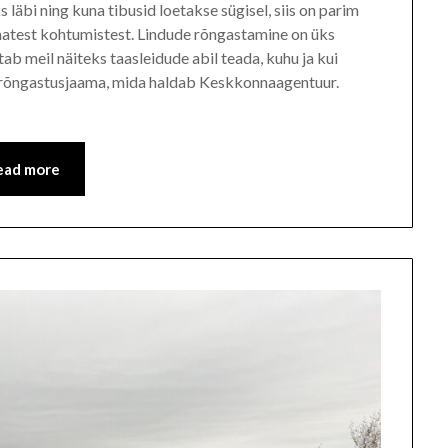
äbi ning kuna tibusid loetakse sügisel, siis on parim
matest kohtumistest. Lindude rõngastamine on üks
ab meil näiteks taasleidude abil teada, kuhu ja kui
ku rõngastusjaama, mida haldab Keskkonnaagentuur.
ead more