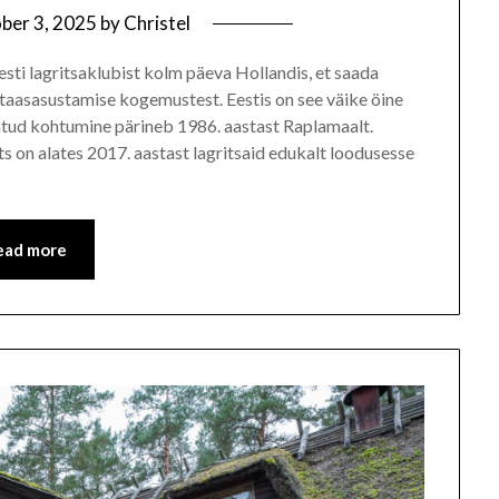
ber 3, 2025
by
Christel
ti lagritsaklubist kolm päeva Hollandis, et saada
 taasasustamise kogemustest. Eestis on see väike öine
itatud kohtumine pärineb 1986. aastast Raplamaalt.
lts on alates 2017. aastast lagritsaid edukalt loodusesse
ead more