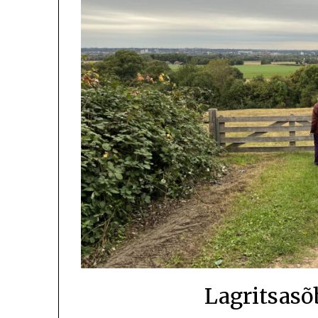
Lagritsasõ