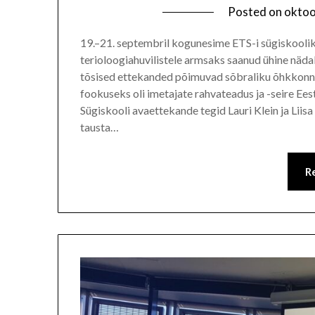
Posted on
oktoo
19.–21. septembril kogunesime ETS-i sügiskoolik
terioloogiahuvilistele armsaks saanud ühine näda
tõsised ettekanded põimuvad sõbraliku õhkkonna,
fookuseks oli imetajate rahvateadus ja -seire Ee
Sügiskooli avaettekande tegid Lauri Klein ja Lii
tausta…
R