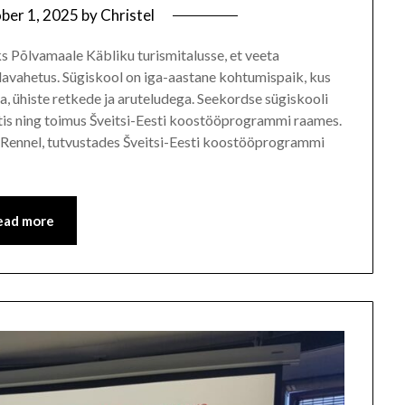
ber 1, 2025
by
Christel
s Põlvamaale Käbliku turismitalusse, et veeta
lavahetus. Sügiskool on iga-aastane kohtumispaik, kus
 ühiste retkede ja aruteludega. Seekordse sügiskooli
stis ning toimus Šveitsi-Eesti koostööprogrammi raames.
sa Rennel, tutvustades Šveitsi-Eesti koostööprogrammi
ead more