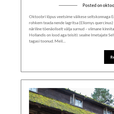
Posted on
oktoo
Oktoobri lõpus veetsime väikese seltskonnaga Ees
rohkem teada nende lagritsa (Eliomys quercinus)
näriline tõenäoliselt välja surnud – viimane kinn
Hollandis on lood aga teisiti: sealne Imetajate Se
tagasi toonud. Meil…
R