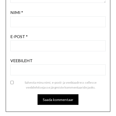
NIMI
*
E-POST
*
VEEBILEHT
Salvesta minu nimi, e-posti- ja veebiaadress sellesse
veebilehitsejasse järgmiste kommentaaride jaoks.