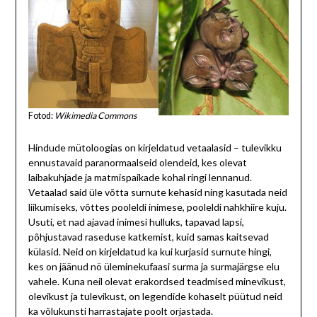
Fotod:
Wikimedia Commons
Hindude mütoloogias on kirjeldatud vetaalasid – tulevikku
ennustavaid paranormaalseid olendeid, kes olevat
laibakuhjade ja matmispaikade kohal ringi lennanud.
Vetaalad said üle võtta surnute kehasid ning kasutada neid
liikumiseks, võttes pooleldi inimese, pooleldi nahkhiire kuju.
Usuti, et nad ajavad inimesi hulluks, tapavad lapsi,
põhjustavad raseduse katkemist, kuid samas kaitsevad
külasid. Neid on kirjeldatud ka kui kurjasid surnute hingi,
kes on jäänud nö üleminekufaasi surma ja surmajärgse elu
vahele. Kuna neil olevat erakordsed teadmised minevikust,
olevikust ja tulevikust, on legendide kohaselt püütud neid
ka võlukunsti harrastajate poolt orjastada.