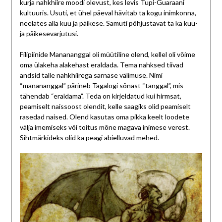
kurja nahkhiire moodi olevust, kes levis Tupi-Guaraani
kultuuris. Usuti, et ühel päeval hävitab ta kogu inimkonna,
neelates alla kuu ja päikese. Samuti põhjustavat ta ka kuu-
ja päikesevarjutusi.
Filipiinide Manananggal oli müütiline olend, kellel oli võime
oma ülakeha alakehast eraldada. Tema nahksed tiivad
andsid talle nahkhiirega sarnase välimuse. Nimi
“manananggal” pärineb Tagalogi sõnast “tanggal”, mis
tähendab “eraldama”. Teda on kirjeldatud kui hirmsat,
peamiselt naissoost olendit, kelle saagiks olid peamiselt
rasedad naised. Olend kasutas oma pikka keelt loodete
välja imemiseks või toitus mõne magava inimese verest.
Sihtmärkideks olid ka peagi abielluvad mehed.