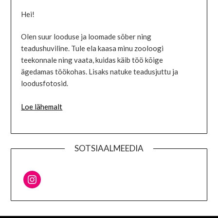
Hei!
Olen suur looduse ja loomade sõber ning
teadushuviline. Tule ela kaasa minu zooloogi
teekonnale ning vaata, kuidas käib töö kõige
ägedamas töökohas. Lisaks natuke teadusjuttu ja
loodusfotosid.
Loe lähemalt
SOTSIAALMEEDIA
Instagram