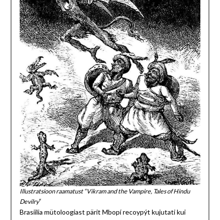
Illustratsioon raamatust “Vikram and the Vampire, Tales of Hindu
Devilry
“
Brasiilia mütoloogiast pärit Mbopí recoypýt kujutati kui