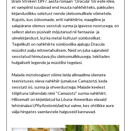
Bram Strokeri 1897. aasta romaan “Dracula” tõi esile idee,
et vampiirid suudavad end muuta nahkhiirteks, pakkudes
kirjanduslikku seletust nende üleloomulikele võimetele.
Kujutis, kus ööloomade, eriti nahkhiirte, maagiline ja
salapärane olemus seostub surma ja igavese noorusega, on
sellest alates püsivalt mõjutanud nii fantaasia- ja
ulmekirjandust, kui ka metal-kultuuri sümboolikat.
Tegelikult on nahkhiirte sümboolika ajalugu Dracula
müüdist palju mitmetahulisem. Neid on juba sajandeid
seostatud hirmutava jõu üleloomulikkusega, tekitades
hulgaliselt legende ja müütilisi tegelasi.
Maiade mütoloogiast võime leida allmaailma ülemate
teenistuses oleva nahkhiir-jumaluse Camazotzi, keda
seostati öö, surma ja ohverdustega. Maiade keelest
tõlgituna tähendab nimi “Camazotz” surma nahkhiirt.
Hilisemalt on kirjeldatud ka Lõuna-Ameerikas elavaid
lehtninalasi (
Phyllostomidae
) kui vaime, kes ohtlikke aure
välja hingates vaenlastele haiguseid kannavad.