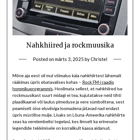
Nahkhiired ja rockmuusika
Posted on
märts 3, 2025
by
Christel
Mõne aja eest oli mul võimalus käia nahkhiirtest lähemalt
rääkimas üpris ebatavalises kohas –
Rock FM-i raadio
hommikuprogrammis
. Hoolimata sellest, et nahkhiired ise
rockmuusikast suurt midagi ei tea, kujutatakse neid tihti
plaadikaanel või laulus pimeduse ja vere sümbolitena, sest
peamiselt öise eluviisiga loomadena jätavad nad endast
üpris müstilise mulje. Lisaks on Lõuna-Ameerika nahkhiirte
seas ka verelembelisi tegelasi, kes ilmselt ka erinevate
legendide tekkimisele on korralikult kaasa aidanud.