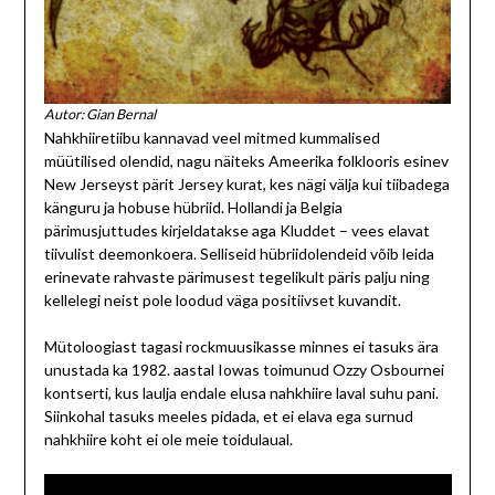
Autor: Gian Bernal
Nahkhiiretiibu kannavad veel mitmed kummalised
müütilised olendid, nagu näiteks Ameerika folklooris esinev
New Jerseyst pärit Jersey kurat, kes nägi välja kui tiibadega
känguru ja hobuse hübriid. Hollandi ja Belgia
pärimusjuttudes kirjeldatakse aga Kluddet – vees elavat
tiivulist deemonkoera. Selliseid hübriidolendeid võib leida
erinevate rahvaste pärimusest tegelikult päris palju ning
kellelegi neist pole loodud väga positiivset kuvandit.
Mütoloogiast tagasi rockmuusikasse minnes ei tasuks ära
unustada ka 1982. aastal Iowas toimunud Ozzy Osbournei
kontserti, kus laulja endale elusa nahkhiire laval suhu pani.
Siinkohal tasuks meeles pidada, et ei elava ega surnud
nahkhiire koht ei ole meie toidulaual.