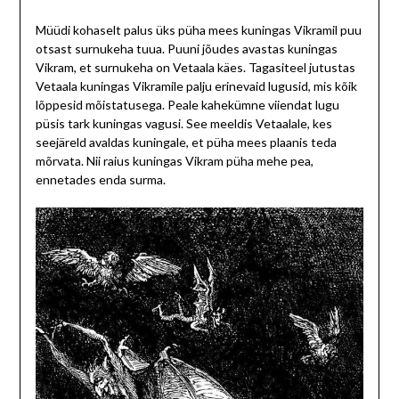
Müüdi kohaselt palus üks püha mees kuningas Vikramil puu
otsast surnukeha tuua. Puuni jõudes avastas kuningas
Vikram, et surnukeha on Vetaala käes. Tagasiteel jutustas
Vetaala kuningas Vikramile palju erinevaid lugusid, mis kõik
lõppesid mõistatusega. Peale kahekümne viiendat lugu
püsis tark kuningas vagusi. See meeldis Vetaalale, kes
seejäreld avaldas kuningale, et püha mees plaanis teda
mõrvata. Nii raius kuningas Vikram püha mehe pea,
ennetades enda surma.