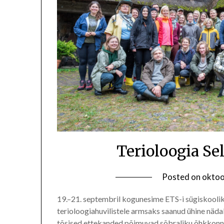
Terioloogia Se
Posted on
oktoo
19.–21. septembril kogunesime ETS-i sügiskoolik
terioloogiahuvilistele armsaks saanud ühine näda
tõsised ettekanded põimuvad sõbraliku õhkkonna,