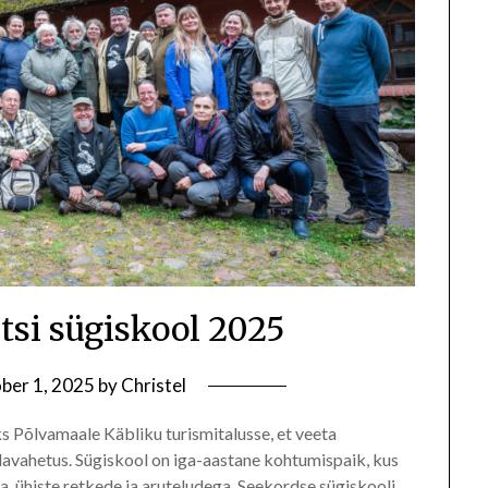
ltsi sügiskool 2025
ber 1, 2025
by
Christel
s Põlvamaale Käbliku turismitalusse, et veeta
lavahetus. Sügiskool on iga-aastane kohtumispaik, kus
 ühiste retkede ja aruteludega. Seekordse sügiskooli